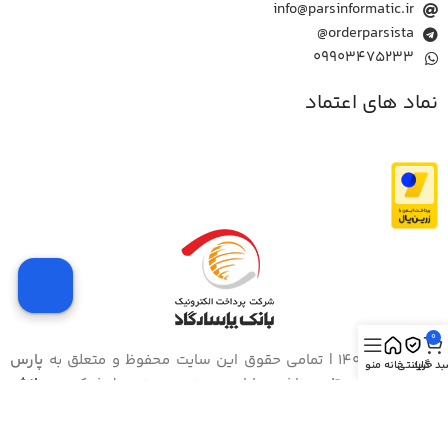
info@parsinformatic.ir
orderparsista@
09903475233
نماد های اعتماد
0
© 2026 – 1405 | تمامی حقوق این سایت محفوظ و متعلق به
پارس
د خرید
گارانتی
خانه
منو
انفورماتیک ایستا
می‌باشد. طراحی و توسعه توسط شرکت
پردازش
ارقام یسنا