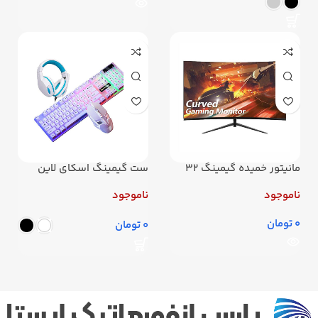
مانیتور خمیده گیمینگ 32
ست گیمینگ اسکای لاین
اینچ مدل ew3270zl
مدل کومبو
ناموجود
ناموجود
تومان
تومان