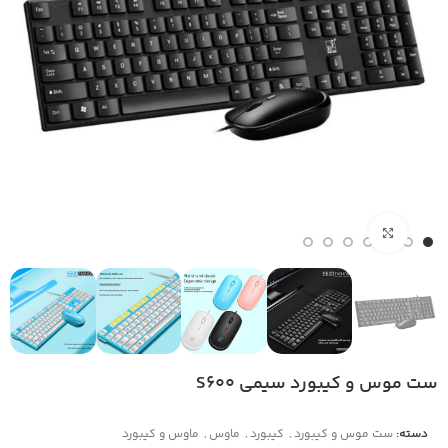
بزرگنمایی تصویر
ست موس و کیبورد سیمی S600
دسته:
ست موس و کیبورد
,
کیبورد
,
ماوس
,
ماوس و ﮐﯿﺒﻮرد