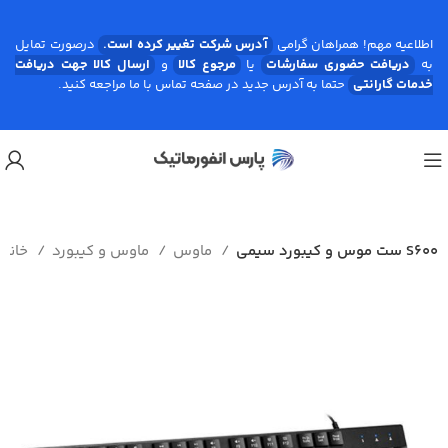
اطلاعیه مهم! همراهان گرامی
آدرس شرکت تغییر کرده است.
درصورت تمایل
به
دریافت حضوری سفارشات
یا
مرجوع کالا
و
ارسال کالا جهت دریافت
خدمات گارانتی
حتما به آدرس جدید در صفحه تماس با ما مراجعه کنید.
ست موس و کیبورد سیمی S600
ماوس
ماوس و ﮐﯿﺒﻮرد
خانه