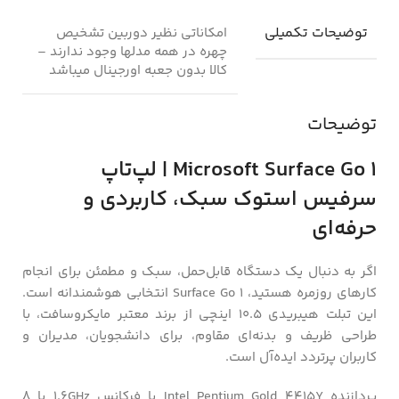
توضیحات تکمیلی
امکاناتی نظیر دوربین تشخیص
چهره در همه مدلها وجود ندارند –
کالا بدون جعبه اورجینال میباشد
توضیحات
Microsoft Surface Go 1 | لپ‌تاپ
سرفیس استوک سبک، کاربردی و
حرفه‌ای
اگر به دنبال یک دستگاه قابل‌حمل، سبک و مطمئن برای انجام
کارهای روزمره هستید، Surface Go 1 انتخابی هوشمندانه است.
این تبلت هیبریدی ۱۰.۵ اینچی از برند معتبر مایکروسافت، با
طراحی ظریف و بدنه‌ای مقاوم، برای دانشجویان، مدیران و
کاربران پرتردد ایده‌آل است.
پردازنده Intel Pentium Gold 4415Y با فرکانس 1.6GHz با 8