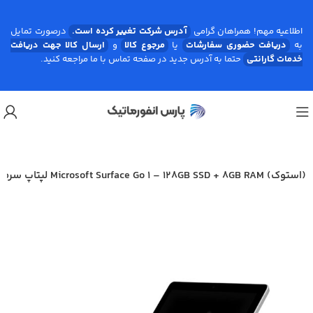
اطلاعیه مهم! همراهان گرامی
آدرس شرکت تغییر کرده است.
درصورت تمایل
به
دریافت حضوری سفارشات
یا
مرجوع کالا
و
ارسال کالا جهت دریافت
خدمات گارانتی
حتما به آدرس جدید در صفحه تماس با ما مراجعه کنید.
لپتاپ سرفیس Microsoft Surface Go 1 – 128GB SSD + 8GB RAM (استوک)