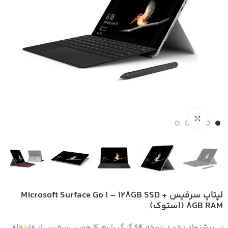
بزرگنمایی تصویر
لپتاپ سرفیس Microsoft Surface Go 1 – 128GB SSD +
8GB RAM (استوک)
پیشنهاد :
خرید نسخه 64 گیگ با رم 4 همین سرفیس از
«اینجا»