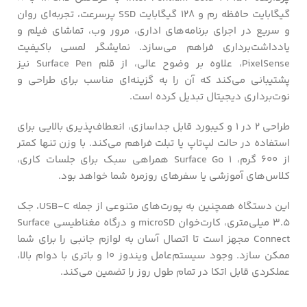
گیگابایت حافظه رم و 128 گیگابایت SSD پرسرعت، تجربه‌ای روان
و سریع در اجرای برنامه‌های اداری، مرور وب، تماشای فیلم و
یادداشت‌برداری فراهم می‌سازد. نمایشگر لمسی باکیفیت
PixelSense، علاوه بر وضوح عالی، از قلم Surface Pen نیز
پشتیبانی می‌کند که آن را به گزینه‌ای مناسب برای طراحی و
نوت‌برداری دیجیتال تبدیل کرده است.
طراحی ۲ در ۱ و کیبورد قابل جداسازی، انعطاف‌پذیری بالایی برای
استفاده در حالت لپ‌تاپ یا تبلت فراهم می‌کند. با وزن تنها کمتر
از 600 گرم، Surface Go 1 همراهی سبک برای جلسات کاری،
کلاس‌های آموزشی یا سفرهای روزمره شما خواهد بود.
این دستگاه همچنین به پورت‌های متنوعی از جمله USB-C، جک
3.5 میلی‌متری، کارت‌خوان microSD و درگاه مغناطیسی Surface
Connect مجهز است تا اتصال آسان به لوازم جانبی را برای شما
ممکن سازد. وجود سیستم‌عامل ویندوز 10 و باتری با دوام بالا،
عملکردی قابل اتکا در تمام طول روز را تضمین می‌کند.