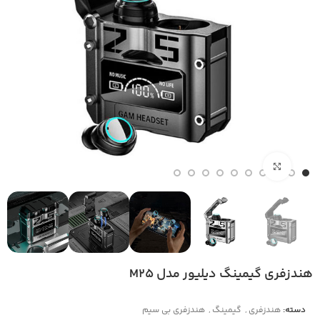
بزرگنمایی تصویر
هندزفری گیمینگ دیلیور مدل M25
دسته:
هندزفری
,
گیمینگ
,
هندزفری بی‌ سیم