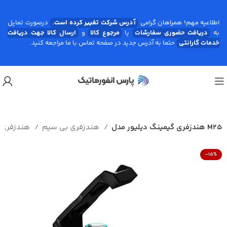
اطلاعیه مهم! همراهان گرامی
آدرس شرکت تغییر کرده است.
درصورت تمایل
به
دریافت حضوری سفارشات
یا
مرجوع کالا
و
ارسال کالا جهت دریافت
خدمات گارانتی
حتما به آدرس جدید در صفحه تماس با ما مراجعه کنید.
هندزفری گیمینگ دیلیور مدل M25
هندزفری بی‌ سیم
هندزفری
-15%